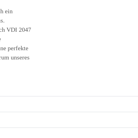
h ein
s.
ach VDI 2047
e
ne perfekte
trum unseres