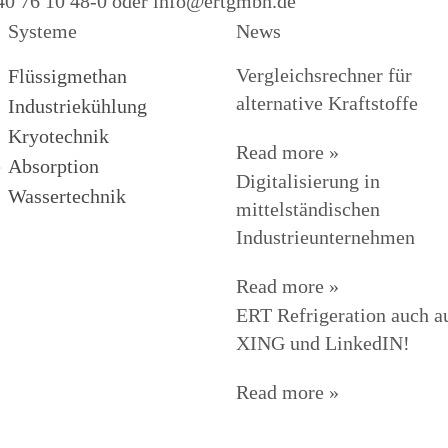
 40 76 10 48-0 oder info@ertgmbh.de
Systeme
News
Vergleichsrechner für
Flüssigmethan
alternative Kraftstoffe
Industriekühlung
Kryotechnik
Read more »
e
Absorption
Digitalisierung in
Wassertechnik
mittelständischen
Industrieunternehmen
Read more »
ERT Refrigeration auch a
XING und LinkedIN!
Read more »