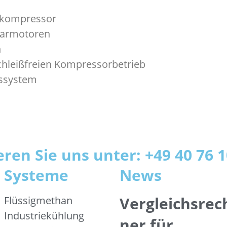
nkompressor
nearmotoren
n
schleißfreien Kompressorbetrieb
assystem
eren Sie uns unter: +49 40 76
Systeme
News
Vergleichsrec
Flüssigmethan
Industriekühlung
ner für