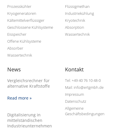
Prozesskühler
Flüssigmethan
Kryogeneratoren
Industriekühlung
Kältemittelverflüssiger
Kryotechnik
Geschlossene Kühlsysteme
Absorption
Eisspeicher
Wassertechnik
Offene Kühlsysteme
Absorber
Wassertechnik
News
Kontakt
Vergleichsrechner für
Tel: +49 40 76 10 48-0
alternative Kraftstoffe
Mail: info@ertgmbh.de
Impressum
Read more »
Datenschutz
Allgemeine
Geschäftsbedingungen
Digitalisierung in
mittelständischen
Industrieunternehmen