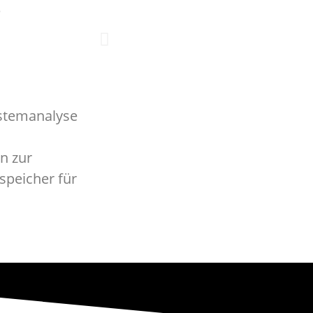
e
stemanalyse
n zur
sspeicher für