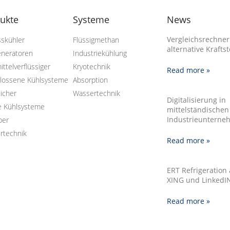
ukte
Systeme
News
Vergleichsrechner
sskühler
Flüssigmethan
alternative Kraftst
eneratoren
Industriekühlung
ittelverflüssiger
Kryotechnik
Read more »
lossene Kühlsysteme
Absorption
icher
Wassertechnik
Digitalisierung in
e Kühlsysteme
mittelständischen
Industrieunterne
ber
rtechnik
Read more »
ERT Refrigeration
XING und LinkedI
Read more »