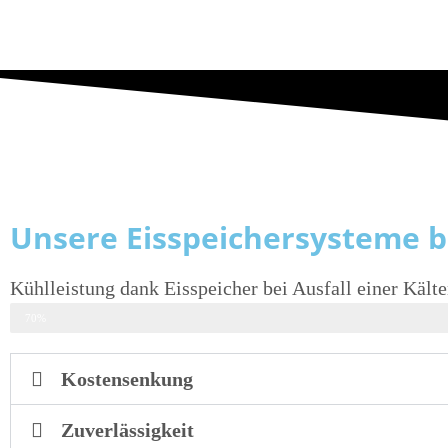
Unsere Eisspeichersysteme bi
Kühlleistung dank Eisspeicher bei Ausfall einer Käl
Kühlleistung
70%
Kostensenkung
Zuverlässigkeit