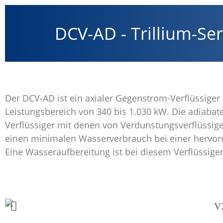
DCV-AD - Trillium-Ser
Der DCV-AD ist ein axialer Gegenstrom-Verflüssiger
Leistungsbereich von 340 bis 1.030 kW. Die adiabaten
Verflüssiger mit denen von Verdunstungsverflüssiger
einen minimalen Wasserverbrauch bei einer hervorr
Eine Wasseraufbereitung ist bei diesem Verflüssige