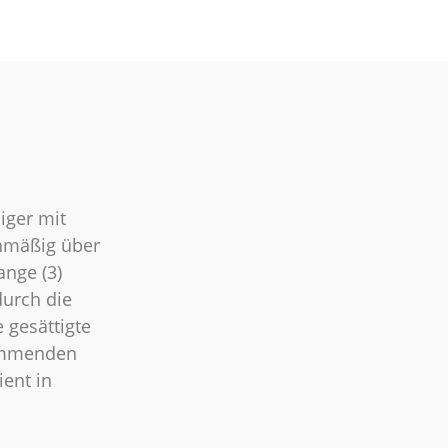
iger mit
chmäßig über
ange (3)
 durch die
 gesättigte
kommenden
ient in